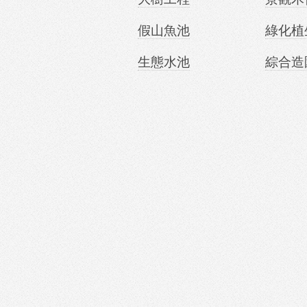
假山魚池
綠化植
生態水池
綜合造