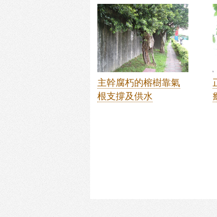
主幹腐朽的榕樹靠氣
根支撐及供水