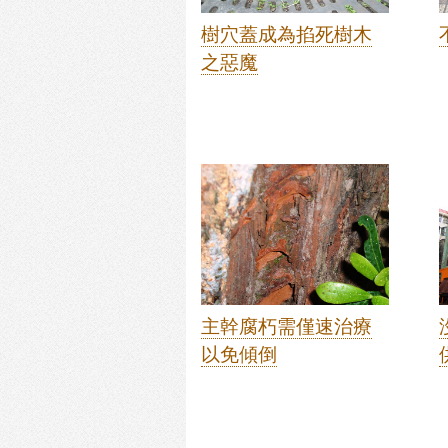
樹穴蓋成為掐死樹木
之惡魔
主幹腐朽需僅速治療
以免傾倒