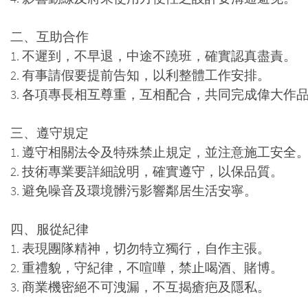
二、互助合作
1. 不遲到，不早退，中途不蹺班，確實認真盡責。
2. 有事請假要提前告知，以利整體工作安排。
3. 各項專長相互尊重，互相配合，共同完成偉大作
三、遵守規定
1. 遵守相關法令及特殊禁止規定，並注意施工安全
2. 技術專業要詳細說明，確實遵守，以保品質。
3. 避免噪音及環境髒污影響鄰居生活安寧。
四、服從紀律
1. 表現團隊精神，切勿特立獨行，自作主張。
2. 重禮貌，守紀律，不喧嘩，禁止喝酒、賭博。
3. 商業機密絕不可洩漏，不互揭瘡疤及隱私。