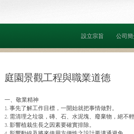
設立宗旨
公司簡
庭園景觀工程與職業道德
一、敬業精神
1. 事先了解工作目標，一開始就把事情做對。
2. 需清理之垃圾，磚、石、水泥塊、廢棄物，絕不
3. 影響植栽生長之因素要確實排除。
4. 影響動線及將來使用方便性之設計要溝通避免。