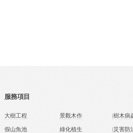
服務項目
大樹工程
景觀木作
(樹木病
假山魚池
綠化植生
(災害防