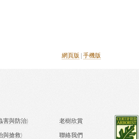
網頁版
|
手機版
蟲害與防治)
老樹欣賞
治與搶救)
聯絡我們