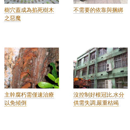
樹穴蓋成為掐死樹木
不需要的依靠與捆綁
之惡魔
主幹腐朽需僅速治療
沒控制好根冠比,水分
以免傾倒
供需失調,嚴重枯竭