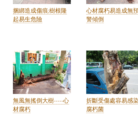
捆綁造成傷痕;樹根隆
心材腐朽易造成無
起易生危險
警傾倒
無風無搖倒大樹-----心
折斷受傷處容易感
材腐朽
腐朽菌