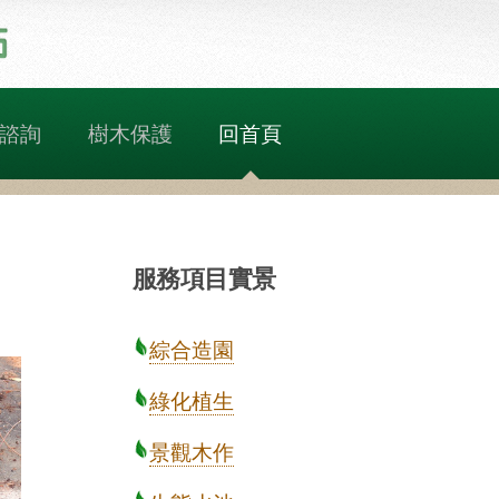
諮詢
樹木保護
回首頁
服務項目實景
綜合造園
綠化植生
景觀木作