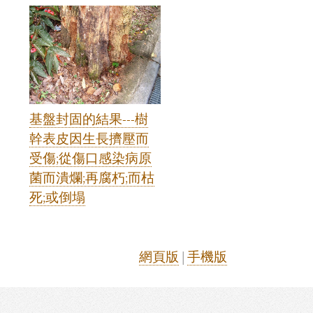
基盤封固的結果---樹
幹表皮因生長擠壓而
受傷;從傷口感染病原
菌而潰爛;再腐朽;而枯
死;或倒塌
網頁版
|
手機版