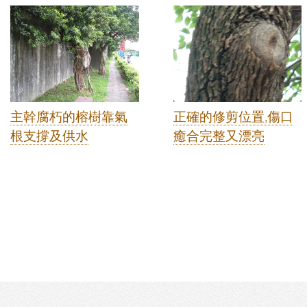
主幹腐朽的榕樹靠氣
正確的修剪位置,傷口
根支撐及供水
癒合完整又漂亮