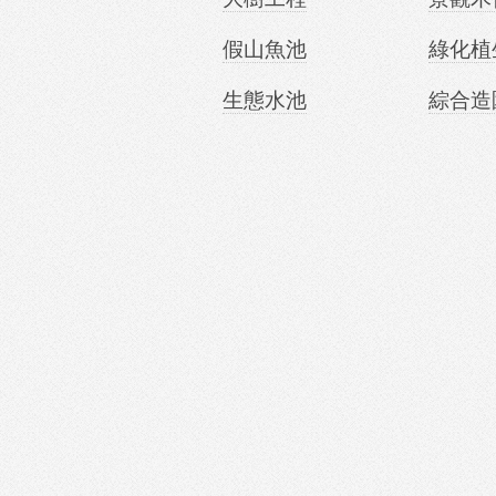
假山魚池
綠化植
生態水池
綜合造