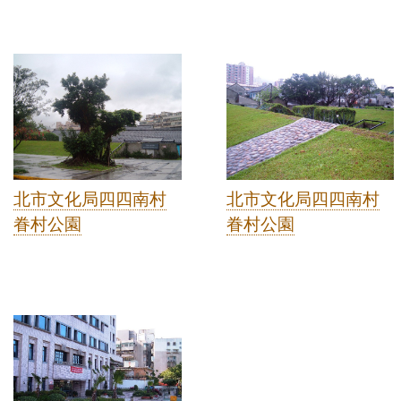
北市文化局四四南村
北市文化局四四南村
眷村公園
眷村公園