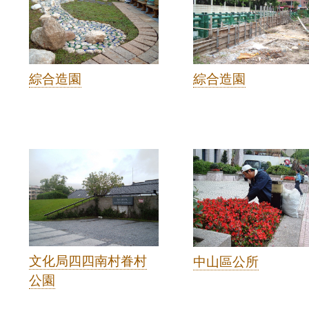
綜合造園
綜合造園
文化局四四南村眷村
中山區公所
公園