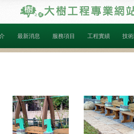
介
最新消息
服務項目
工程實績
技術