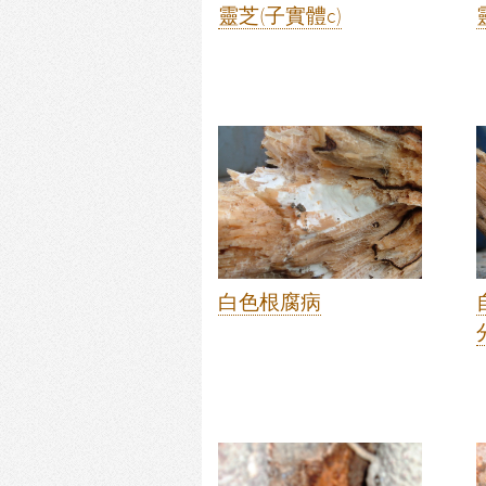
靈芝(子實體c)
白色根腐病