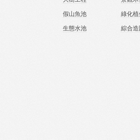
假山魚池
綠化植
生態水池
綜合造