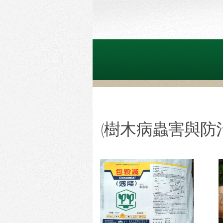
(樹木病蟲害與防治