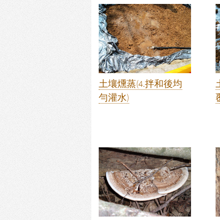
土壤燻蒸(4.拌和後均
勻灌水)