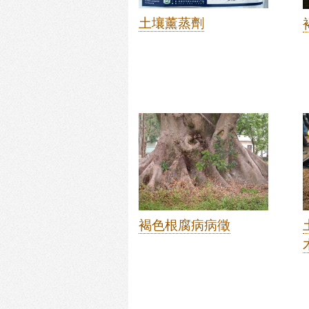
土壤薰蒸劑
褐色根腐病病徵